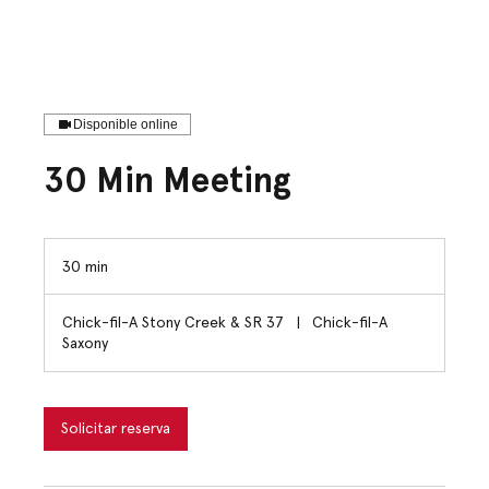
Disponible online
30 Min Meeting
30 min
3
0
Chick-fil-A Stony Creek & SR 37
|
Chick-fil-A
m
Saxony
i
n
Solicitar reserva